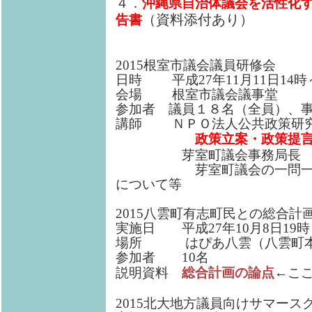
４．
沖縄県自治体議会を活性化
（資料添付あり）
告書
2015根室市議会議員研修会
日時 平成27年11月11日14時
会場 根室市議会議事堂
参加者 議員１８名（全員）、
講師 ＮＰＯ法人公共政策研究
政策立案・政策提
芽室町議会事務局長 
芽室町議会の一問一答方
について等
2015八雲町有志町民との総合計
実施日 平成27年10月8日19時
場所 はぴあ八雲（八雲町本町1
参加者 10名
説明資料
総合計画の論点
←こ
2015北大地方議員向けサマース