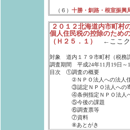
（６）
十勝・釧路・根室振興
２０１２北海道内市町村
個人住民税の控除のため
（Ｈ２５．１）
←ここク
対象 道内１７９市町村（税務
調査期間 平成24年11月19日～1
目次 ①調査の概要
②ＮＰＯ法人への法人住民
③認定ＮＰＯ法人への寄付
④条例指定ＮＰＯ法人への
⑤今後の課題
⑥調査票等
⑦資料
⑧あとがき