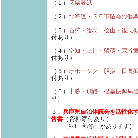
（１）
個票表紙
（２）
北海道・３５市議会の個
（３）
石狩・渡島・桧山・後志
付あり）
（４）
空知・上川・留萌・宗谷
付あり）
（５）
オホーツク・胆振・日高
付あり）
（６）
十勝・釧路・根室振興局
り）
３．
兵庫県自治体議会を活性化
（資料添付あり）
告書
（9/8一部修正があります）