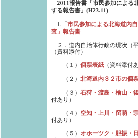
2011報告書「市民参加による
する報告書」(H23.11)
1.「
市民参加による北海道内自
査」報告書
２．道内自治体行政の現状（平
（資料添付）
（１）
個票表紙
（資料添付
（２）
北海道内３２市の個
（３）
石狩・渡島・檜山・
付あり）
（４）
空知・上川・留萌・
付あり）
（５）
オホーツク・胆振・