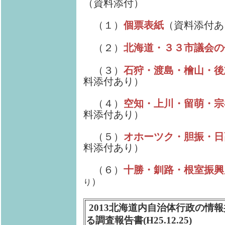
（資料添付）
（１）
個票表紙
（資料添付あ
（２）
北海道・３３市議会の
（３）
石狩・渡島・檜山・後
料添付あり）
（４）
空知・上川・留萌・宗
料添付あり）
（５）
オホーツク・胆振・日
料添付あり）
（６）
十勝・釧路・根室振興
）
り
2013北海道内自治体行政の情
る調査報告書(H25.12.25)