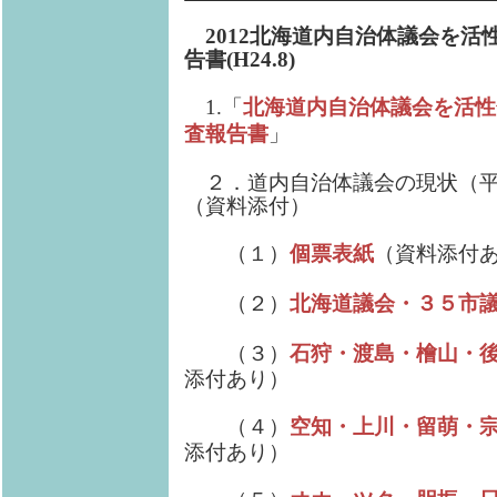
2012北海道内自治体議会を
告書
(H24.8)
1.「
北海道内自治体議会を活性
査報告書
」
２．道内自治体議会の現状（平
（資料添付）
（１）
個票表紙
（資料添付
（２）
北海道議会・３５市
（３）
石狩・渡島・檜山・
添付あり）
（４）
空知・上川・留萌・
添付あり）