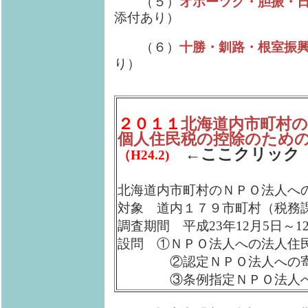
（５）
オホーツク・胆振・
添付あり）
（６）
十勝・釧路・根室振
り）
２０１１
北海道内市町村
個人住民税の控除のため
←ここクリック
（H24.2)
北海道内市町村のＮＰＯ法人へ
対象 道内１７９市町村（税務
調査期間 平成23年12月5日～12
設問 ①ＮＰＯ法人への法人住
②認定ＮＰＯ法人への寄付
③条例指定ＮＰＯ法人への