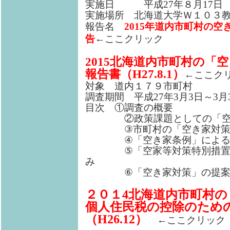
実施日 平成27年８月17日
実施場所 北海道大学Ｗ１０３教室1
報告名
2015年道内市町村の
告
←ここクリック
2015北海道内市町村の「
報告書（H27.8.1）
←ここク
対象 道内１７９市町村
調査期間 平成27年3月3日～3月
目次 ①調査の概要
②政策課題としての「空
③市町村の「空き家対策
④「空き家条例」による「
⑤「空家等対策特別措置法
み
⑥「空き家対策」の提
２０１4北海道内市町村
個人住民税の控除のため
（H26.12）
←ここクリック