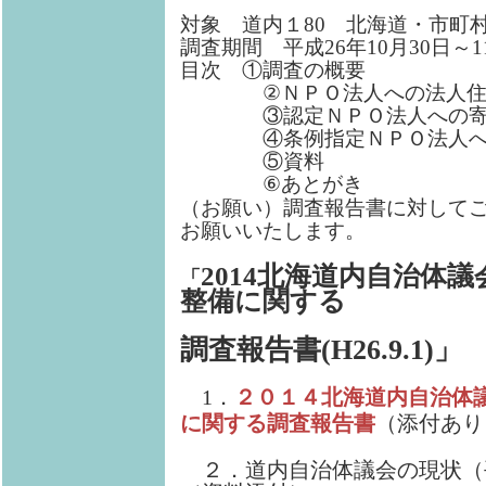
対象 道内１80 北海道・市町
調査期間 平成26年10月30日～1
目次 ①調査の概要
②ＮＰＯ法人への法人住民
③認定ＮＰＯ法人への寄付
④条例指定ＮＰＯ法人への
⑤資料
⑥あとがき
（お願い）調査報告書に対して
お願いいたします。
2014北海道内自治体
「
整備に関する
調査報告書(H26.9.1)」
1．
２０１４北海道内自治体
に関する調査報告書
（添付あり
２．道内自治体議会の現状（