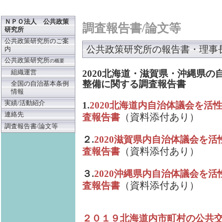
ＮＰＯ法人 公共政策
調査報告書/論文等
研究所
公共政策研究所のご案
公共政策研究所の報告書・理事
内
公共政策研究所
の概要
2020北海道・滋賀県・沖縄県
組織運営
整備に関する調査報告書
全国の自治基本条例
情報
実績/活動紹介
1.
2020北海道内自治体議会を
連絡先
（資料添付あり）
査報告書
調査報告書/論文等
２.
2020滋賀県内自治体議会を
（資料添付あり）
査報告書
３.
2020沖縄県内自治体議会を
（資料添付あり）
査報告書
２０１９北海道内市町村の公共