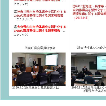
（こ
こクリック）
⑦2016北海道・兵庫県
自治体議会を活性化す
②
神奈川県内自治体議会を活性化する
環境整備に関する調査
ための環境整備に関する調査報告書
（2016.9.5）
（ここクリック）
③
大分県内内自治体議会を活性化する
ための環境整備に関する調査報告
（こ
こクリック）
羽幌町議会議員研修会
議会活性化シンポジ
2020.3.26政策立案と政策提言とは 2016.11.5議会活
3道県自治体議会の課題報告 見