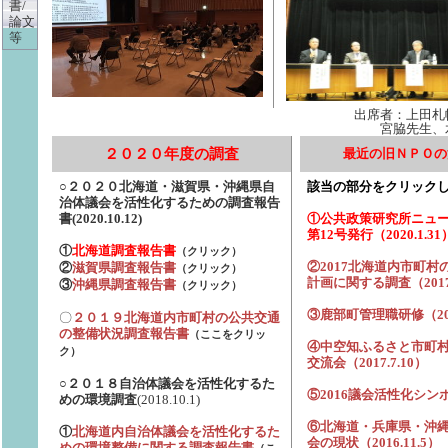
書/
論文
等
出席者：上田札幌市長、山口先生 20
宮脇先生、水澤理事長 とな
２０２０年度の調査
最近の旧ＮＰＯの
該当の部分をクリック
○２０２０北海道・滋賀県・沖縄県自
治体議会を活性化するための調査報告
①公共政策研究所ニュ
書
(2020.10.12
)
第12号発行（2020.1.31
①
北海道調査報告書
（クリック）
②2017北海道内市町村
②
滋賀県調査報告書
（クリック）
計画に関する調査（2017.
③
沖縄県調査報告書
（クリック）
③鹿部町管理職研修（2017
〇
２０１９北海道内市町村の公共交通
の整備状況調査報告書
（ここをクリッ
④中空知ふるさと市町
ク）
交流会（2017.7.10）
○２０１８自治体議会を活性化するた
⑤2016議会活性化シン
めの環境調査
(2018.10.1
)
⑥北海道・兵庫県・沖
自治体議会を活性化するた
①
北海道内
会の現状（2016.11.5）
めの環境整備に関する調査報告書