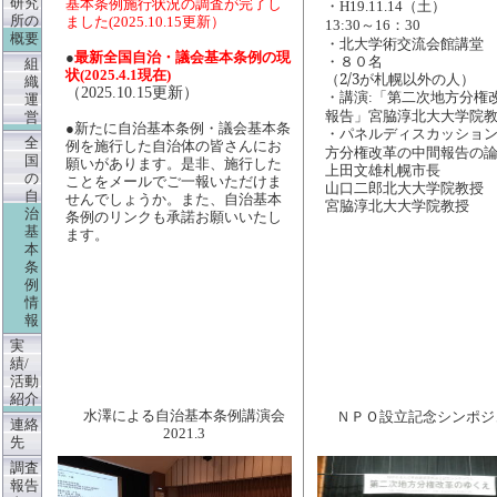
研究
・
（土）
基本条例施行状況の調査が完了し
H19.11.14
所
の
ました(2025.10.15更新）
～
：
13:30
16
30
概要
・北大学術交流会館講堂
●
最新全国自治・議会基本条例の現
・８０名
組
状(2025.4.1現在)
（2/3が札幌以外の人）
織
（2
025.10.15更新
）
・講演
「第二次地方分権
:
運
報告」宮脇淳北大大学院
営
●新たに自治基本条例・議会基本条
・パネルディスカッショ
全
例を施行した自治体の皆さんにお
方分権改革の中間報告の
国
願いがあります。是非、施行した
上田文雄札幌市長
の
ことをメールでご一報いただけま
山口二郎北大大学院教授
自
せんでしょうか。また、自治基本
宮脇淳北大大学院教授
治
条例のリンクも承諾お願いいたし
基
ます。
本
条
例
情
報
実
績/
活動
紹介
水澤による自治基本条例講演会
ＮＰＯ設立記念シンポジ
連絡
2021.3
先
調査
報告