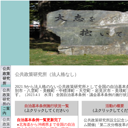
公共
政策
公共政策研究所（法人格な
研究
所
2021.9から法人格のない公共政策研究所として全国の自治基
公共
別市・八雲町・美幌町・中標津町・大空町・岩見沢市・美瑛町
政策
す。
（2023.4.1 水澤）
全国自治基本条例・議会基本条例の施行状況（20
研究
所の
自治基本条例施行状況一覧
活動の概要
ご案
（上クリックしてください）
（上クリックしてくだ
内
公共
公共政策研究所設立記念
自治基本条例一覧更新完了
政策
ム開催
「第二次分権改革の
●
北海道から沖縄県まで全国の自治
(